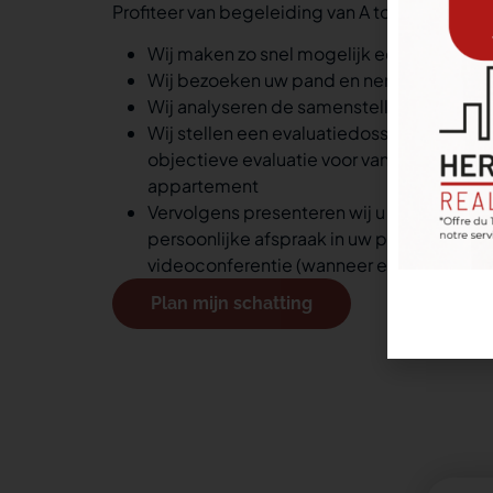
Profiteer van begeleiding van A tot Z:
Wij maken zo snel mogelijk een afspraak
Wij bezoeken uw pand en nemen de afme
Wij analyseren de samenstelling, staat en 
Wij stellen een evaluatiedossier op en leg
objectieve evaluatie voor van de waarde v
appartement
Vervolgens presenteren wij u de schatting
persoonlijke afspraak in uw pand, in ons ka
videoconferentie (wanneer een fysieke afs
Plan mijn schatting