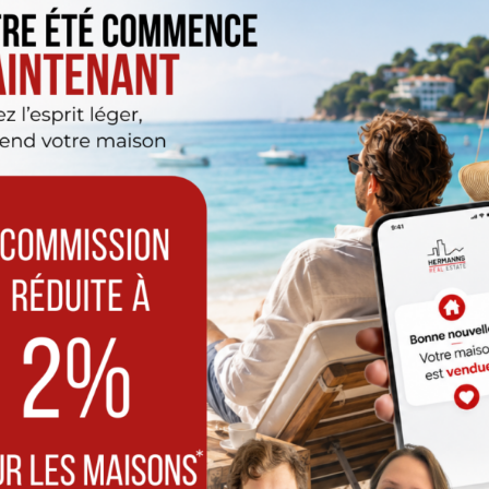
Functionele
e fotografie
EPB-ce
plattegronden
94,7
ting van
van onze panden verko
binnen 3 maanden
s van de
al Estate u een
gratis