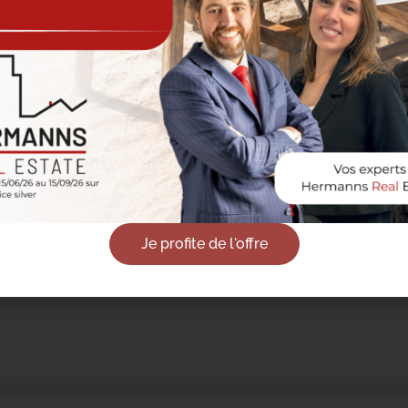
tingen op
locatie
gen u een juiste en
an uw huis of
 tijdens een
ntoor of via
praak niet mogelijk is)
Je profite de l'offre