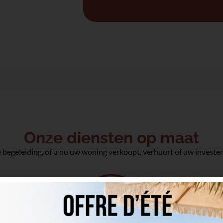
Onze diensten op maat
 begeleiding, of u nu uw woning verkoopt, verhuurt of uw investeri