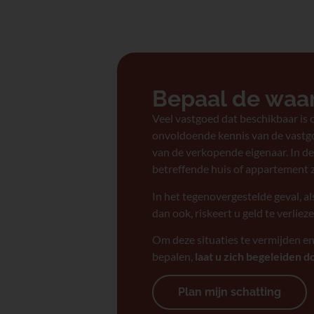
Bepaal de waa
Veel vastgoed dat beschikbaar is
onvoldoende kennis van de vastgo
van de verkopende eigenaar. In dez
betreffende huis of appartement z
In het tegenovergestelde geval, a
dan ook, riskeert u geld te verlieze
Om deze situaties te vermijden en
bepalen,
laat u zich begeleiden d
Plan mijn schatting