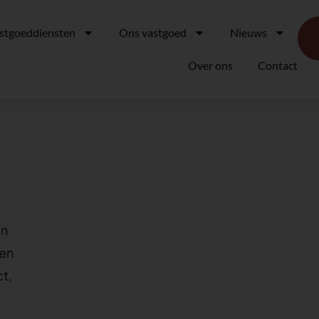
stgoeddiensten
Ons vastgoed
Nieuws
Over ons
Contact
an
den
t,