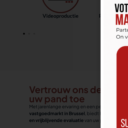
Videoproductie
Professionel
Vertrouw ons de schat
uw pand toe
Met jarenlange ervaring en een perfecte kenni
vastgoedmarkt in Brussel
, biedt Hermanns Re
en vrijblijvende evaluatie
van uw pand!