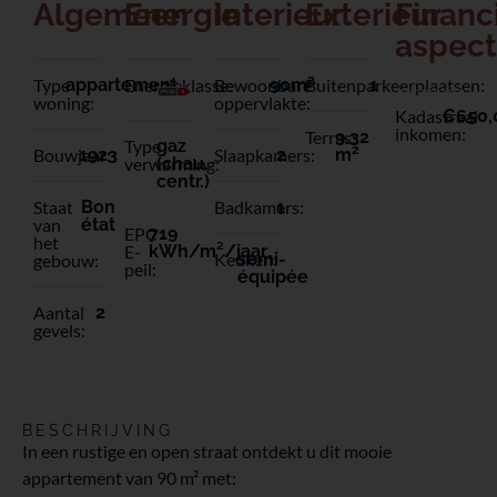
Algemeen
Energie
Interieur
Exterieur
Financ
aspec
2
Type
appartement
Energieklasse:
Bewoonbare
90m
Buitenparkeerplaatsen:
1
woning:
oppervlakte:
Kadastraal
€650,
inkomen:
Terras:
9.32
Type
gaz
2
Bouwjaar:
1923
Slaapkamers:
2
m
verwarming:
(chau.
centr.)
Staat
Bon
Badkamers:
1
van
état
EPC
719
het
E-
kWh/m²/jaar
Keuken:
semi-
gebouw:
peil:
équipée
Aantal
2
gevels:
BESCHRIJVING
In een rustige en open straat ontdekt u dit mooie
appartement van 90 m² met: