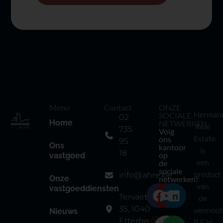
Menu
Contact
ONZE
Herman
SOCIALE
02
Home
NETWERKEN
Real
735
Volg
Estate
ons
95
Ons
kantoor
is
18
op
vastgoed
een
de
sociale
product
info@ahre.be
Onze
netwerken!
van
vastgoeddiensten
Tervaetestraat
de
35, 1040
vennoot
Nieuws
Etterbeek
B.E.H