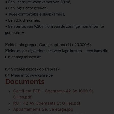
• Een lichtrijke woonkamer van 30 m²,
• Een ingerichte keuken,
• Twee comfortabele slaapkamers,
• Een douchekamer,
• Een terras van 9,30 m² om van de zonnige momenten te
genieten ☀️
Kelder inbegrepen. Garage optioneel (+ 20.000 €).
Kleine mede-eigendom met zeer lage kosten — een kans die
u niet mag missen 🔑
👉 Virtueel bezoek op afspraak.
👉 Meer info: www.ahre.be
Documents
Certificat PEB - Coenraets 42 3e 1060 St
Gilles.pdf
RU - 42 Av Coenraets St Gilles.pdf
Appartements 2e, 3e etage.jpg