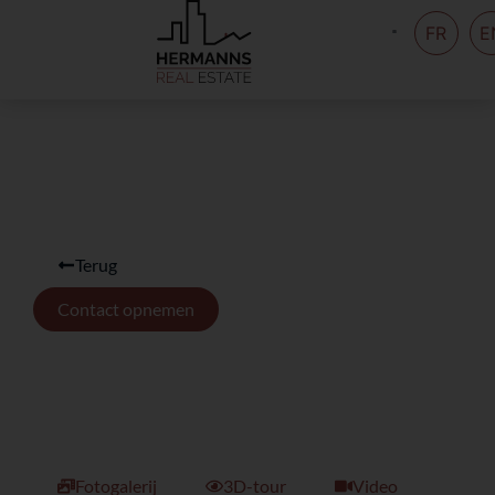
FR
E
Terug
Contact opnemen
Fotogalerij
3D-tour
Video