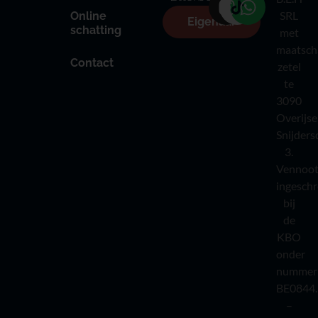
SRL
Online
Eigenaar
schatting
met
maatsch
Contact
zetel
te
3090
Overijse
Snijders
3.
Vennoot
ingesch
bij
de
KBO
onder
nummer
BE0844.
–