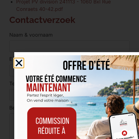
Projet PV division 241113 - 1060 Bxl Rue
Conraets 40-42.pdf
Contactverzoek
Naam & voornaam
E-mail
Telefoon
Bericht