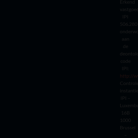
Erkend
vastgoe
IPI
506.280
onderw
aan
de
deontol
code
IPI:
http://w
Control
instantie
IPI –
Luxembu
16B
1000
Brussel
–