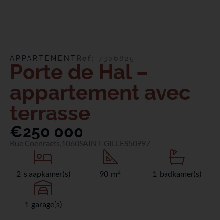
APPARTEMENT
Ref:
7306825
Porte de Hal –
appartement avec
terrasse
€250 000
Rue Coenraets,
1060
SAINT-GILLES
50997
2
2 slaapkamer(s)
90 m
1 badkamer(s)
1 garage(s)