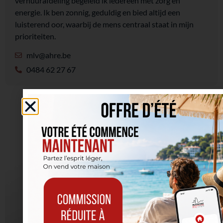
verhuurafdeling begeleid ik iedereen met zorg en
energie. Ik ben zonnig, geduldig en bied altijd een
luisterend oor, waarbij de mens centraal staat in mijn
prioriteiten.
mlv@ahre.be
0484 62 27 67