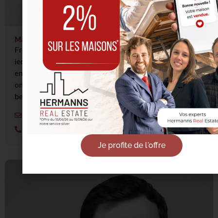
Manoa Rathier
Frontoffice, ik ben een luisterend oor en heb oog voor
iedereen. Ik hecht veel belang aan een goede opvolging
en ik doe altijd mijn uiterste best om mijn collega’s te
ondersteunen en klanten met vriendelijkheid en
betrokkenheid te begeleiden.
info@ahre.be
0489 36 64 48
Je profite de l'offre