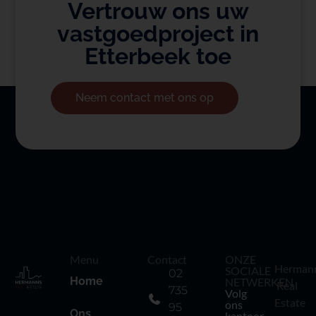
Vertrouw ons uw
vastgoedproject in
Etterbeek toe
Neem contact met ons op
Menu
Contact
ONZE
Herman
SOCIALE
02
Home
NETWERKEN
Real
735
Volg
Estate
ons
95
Ons
kantoor