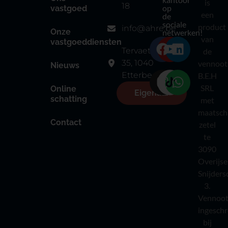
is
18
op
vastgoed
een
de
sociale
product
info@ahre.be
Onze
netwerken!
van
vastgoeddiensten
Tervaetestraat
de
35, 1040
vennoot
Nieuws
Etterbeek
B.E.H
SRL
Online
Eigenaar
schatting
met
maatsch
Contact
zetel
te
3090
Overijse
Snijders
3.
Vennoot
ingesch
bij