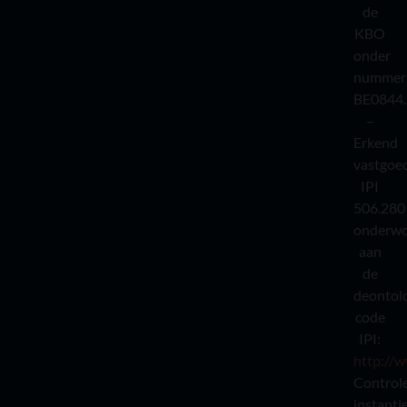
de
KBO
onder
nummer
BE0844.
–
Erkend
vastgoe
IPI
506.280
onderw
aan
de
deontol
code
IPI:
http://w
Control
instantie