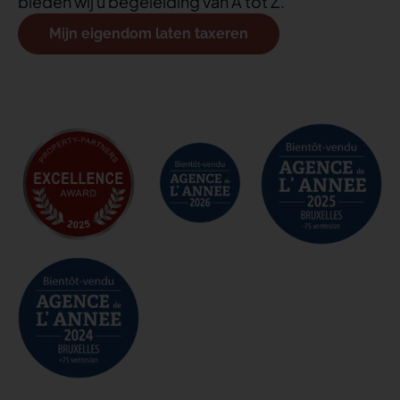
bieden wij u begeleiding van A tot Z.
Mijn eigendom laten taxeren