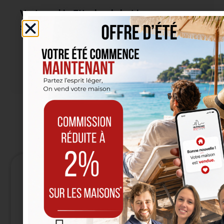
Vastgoed in Etterbeek: het is weer
schooltijd… niet alleen voor scholieren
Lees meer
Vertrouw ons uw
vastgoedproject in
Etterbeek toe