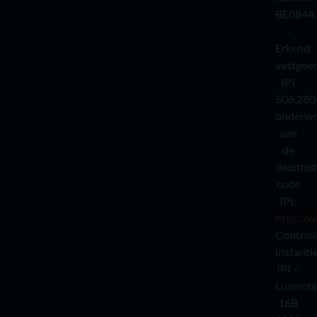
BE0844.
–
Erkend
vastgoe
IPI
506.280
onderw
aan
de
deontol
code
IPI:
http://w
Control
instantie
IPI –
Luxembu
16B