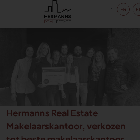
FR
E
Hermanns Real Estate
Makelaarskantoor, verkozen
tot beste makelaarskantoor