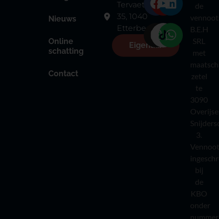
Tervaetestraat
de
35, 1040
vennoot
Nieuws
Etterbeek
B.E.H
SRL
Online
Eigenaar
schatting
met
maatsch
Contact
zetel
te
3090
Overijse
Snijders
3.
Vennoot
ingesch
bij
de
KBO
onder
nummer