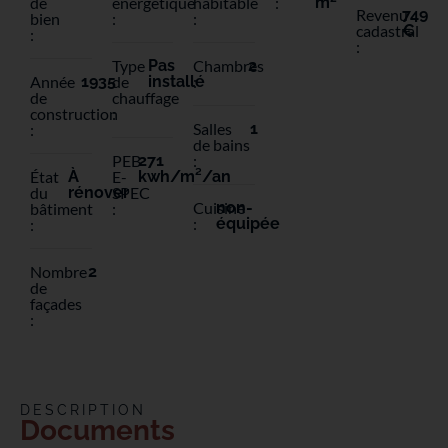
de
énergétique
habitable
:
m
Revenu
749
bien
:
:
cadastral
€
:
:
Type
Pas
Chambres
2
Année
1935
de
installé
:
de
chauffage
construction
:
Salles
1
:
de bains
PEB
271
:
État
À
E-
kwh/m²/an
du
rénover
SPEC
Cuisine
non-
bâtiment
:
:
équipée
:
Nombre
2
de
façades
:
DESCRIPTION
Documents