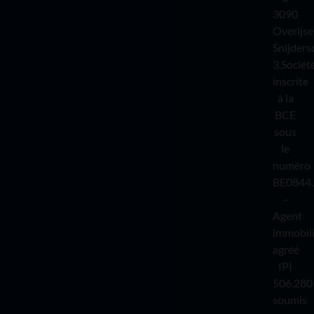
3090
Overijse
Snijders
3.Sociét
inscrite
à la
BCE
sous
le
numéro
BE0844.
–
Agent
immobil
agréé
IPI
506.280
soumis