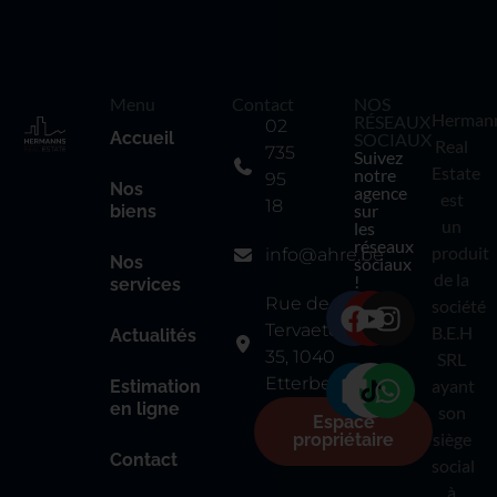
Menu
Contact
NOS
Herman
RÉSEAUX
02
Accueil
SOCIAUX
Real
735
Suivez
Estate
notre
95
Nos
agence
est
18
sur
biens
un
les
réseaux
produit
info@ahre.be
Nos
sociaux
de la
!
services
Rue de
société
Tervaete
B.E.H
Actualités
35, 1040
SRL
Etterbeek
ayant
Estimation
en ligne
son
Espace
siège
propriétaire
Contact
social
à