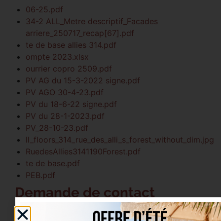
06-25.pdf
34-2 ALL_Metre descriptif_Facades
arriere_250717_recap[67].pdf
te de base allies 314.pdf
ompte 2023.xlsx
ourrier copro 2509.pdf
PV AG du 15-3-2022 signe.pdf
PV AGO 30-4-23.pdf
PV du 18-6-22 signe.pdf
PV du 28-1-2023.pdf
PV_28-10-23.pdf
ll_floors_314_rue_des_alli_s_forest_without_dim.jpg
RuedesAllies3141190Forest.pdf
te de base.pdf
PEB.pdf
Demande de contact
Nom & prénom