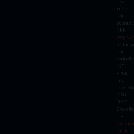
au
code
de
déontol
IPI:
http://w
Instance
de
contrôle
: IPI
– rue
du
Luxemb
16B
1000
Bruxelle
–
Mention
légales