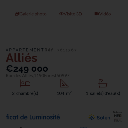
Galerie photo
Visite 3D
Vidéo
APPARTEMENT
Réf:
7611367
Alliés
€249 000
Rue des Alliés,
1190
Forest
50997
2
2 chambre(s)
104 m
1 salle(s) d'eau(x)