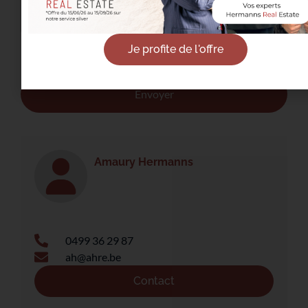
J’ai lu et j’accepte la
politique de
Je profite de l'offre
confidentialité
.
Amaury Hermanns
0499 36 29 87
ah@ahre.be
Contact