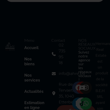
Menu
Contact
NOS
Herman
RÉSEAUX
02
Accueil
SOCIAUX
Real
735
Suivez
Estate
notre
95
Nos
agence
est
18
sur
biens
un
les
réseaux
produit
info@ahre.be
Nos
sociaux
de la
!
services
Rue de
société
Tervaete
B.E.H
Actualités
35, 1040
SRL
Etterbeek
ayant
Estimation
en ligne
son