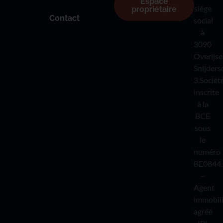
Espace
siège
propriétaire
Contact
social
à
3090
Overijse
Snijders
3.Sociét
inscrite
à la
BCE
sous
le
numéro
BE0844.
–
Agent
immobil
agréé