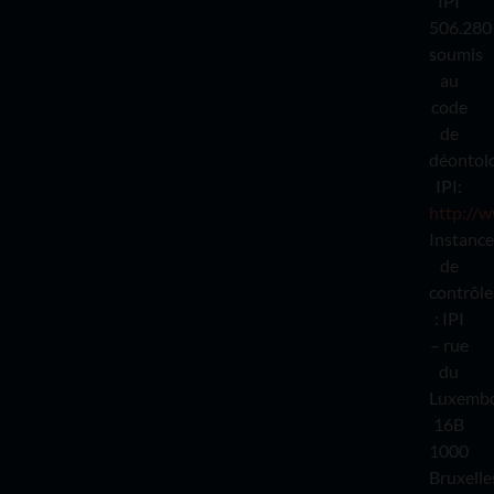
IPI
506.280
soumis
au
code
de
déontol
IPI:
http://w
Instance
de
contrôle
: IPI
– rue
du
Luxemb
16B
1000
Bruxelle