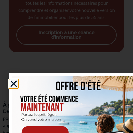
toutes les informations nécessaires pour
comprendre et organiser votre nouvelle version
de l’immobilier pour les plus de 55 ans.
Inscription à une séance
d’information
À propos
Depuis 2015, notre agence immobilière vous accompagne
pour la vente de votre maison ou la location de votre
appartement à Bruxelles. Notre connaissance aiguë du marché
immobilier nous permet de vous proposer un service complet