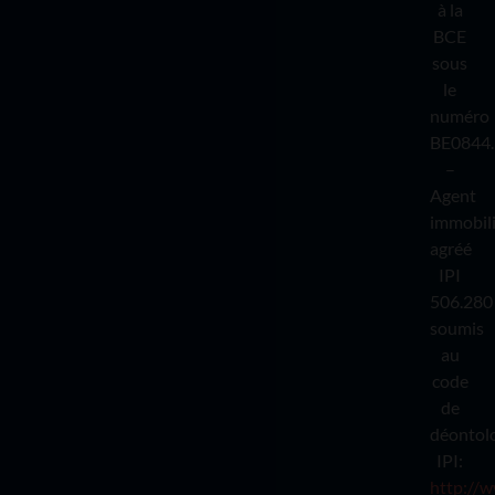
à la
BCE
sous
le
numéro
BE0844.
–
Agent
immobil
agréé
IPI
506.280
soumis
au
code
de
déontol
IPI:
http://w