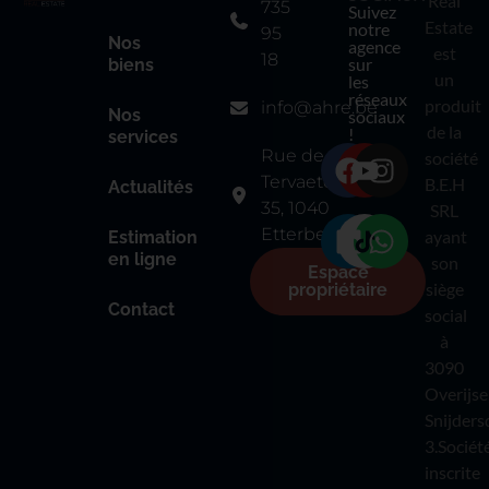
Real
735
Suivez
Estate
notre
95
Nos
agence
est
18
sur
biens
un
les
réseaux
produit
info@ahre.be
Nos
sociaux
de la
!
services
Rue de
société
Tervaete
B.E.H
Actualités
35, 1040
SRL
Etterbeek
ayant
Estimation
en ligne
son
Espace
siège
propriétaire
Contact
social
à
3090
Overijse
Snijders
3.Sociét
inscrite