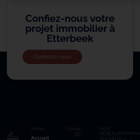
Confiez-nous votre
projet immobilier à
Etterbeek
Contactez-nous
Menu
Contact
NOS
Herman
RÉSEAUX
02
Accueil
SOCIAUX