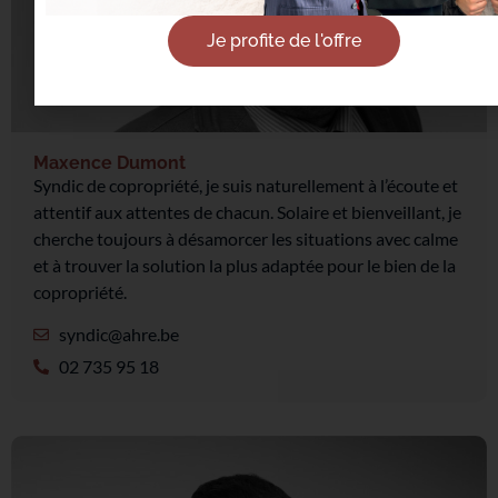
Je profite de l'offre
Maxence Dumont
Syndic de copropriété, je suis naturellement à l’écoute et
attentif aux attentes de chacun. Solaire et bienveillant, je
cherche toujours à désamorcer les situations avec calme
et à trouver la solution la plus adaptée pour le bien de la
copropriété.
syndic@ahre.be
02 735 95 18