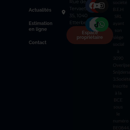
Rue de
société
Tervaete
B.E.H
Actualités
35, 1040
SRL
Etterbeek
ayant
Estimation
en ligne
son
Espace
siège
propriétaire
Contact
social
à
3090
Overijse
Snijders
3.Sociét
inscrite
à la
BCE
sous
le
numéro
BE0844.