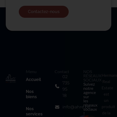
Contactez-nous
Menu
Contact
NOS
Herman
RÉSEAUX
02
Accueil
SOCIAUX
Real
735
Suivez
Estate
notre
95
Nos
agence
est
18
sur
biens
un
les
réseaux
produit
info@ahre.be
Nos
sociaux
de la
!
services