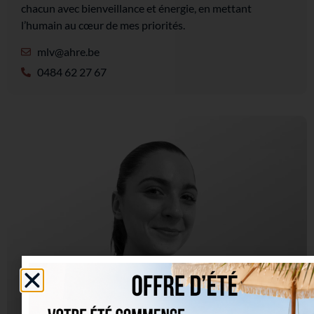
chacun avec bienveillance et énergie, en mettant
l’humain au cœur de mes priorités.
mlv@ahre.be
0484 62 27 67