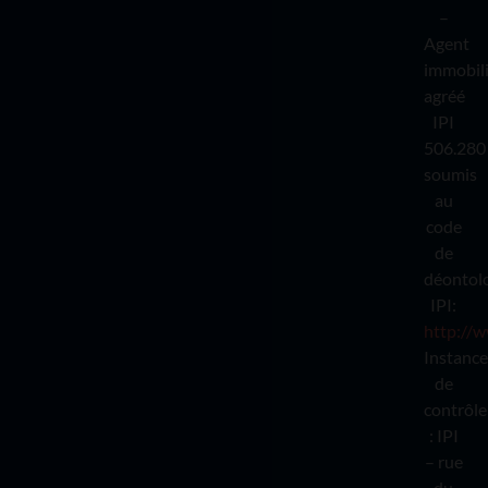
–
Agent
immobil
agréé
IPI
506.280
soumis
au
code
de
déontol
IPI:
http://w
Instance
de
contrôle
: IPI
– rue
du