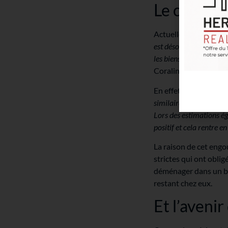
Le critère 
Actuellement, le critè
est désormais un critèr
les biens qui n’en disp
Coraline Jacquemott
En effet, les biens q
similaires, et qu’un pos
Lors des estimations égal
positif et cela rentre e
La raison de cet engo
strictes qui ont obli
déménager dans un bi
restant chez eux.
Et l’avenir