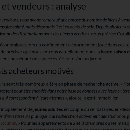
et vendeurs : analyse
es vendeurs, nous avons remarqué une hausse du nombre de biens à vendr
nsuite calmé, mais désormais il est en dents-de-scie. Depuis plusieurs 
emandes d’estimations pour des biens à vendre »
, nous précise Coral
tés économiques lors du confinement a énormément joué dans ces ten
de préciser que nous entrons actuellement dans la
haute saison d
iens possédant un espace extérieur et/ou un jardin.
ts acheteurs motivés
urs sont très nombreux à être en
phase de recherche active
.
« No
actent pour être encodés dans notre base de données avec leurs critères,
s qui correspondent à leurs attentes »
, ajoute l’agent immobilier.
rincipalement de
jeunes adultes
en couple ou célibataires, en-dess
gir d’investisseurs plus âgés, qui recherchent activement des studios ou 
n location
. »
Pour les appartements de 2 et 3 chambres ou les maisons
lus intéressée est également celle des
couples ou personnes seule