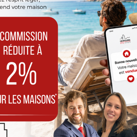
s deux ou trois chambres, et au-del
mportement des candidats acheteurs est très différent. Il arrive en
ites
soient fixées, et l’agent immobilier ne reçoit pas toujours d’offr
 de visites. Pour ces biens, les propriétaires doivent s’attendre à u
ception d’une offre.
squ’à 550.000€
ont fortement demandés en cette période, les maisons ne sont tout
aisons comprises entre 350.000€ et 600.000€
avec espace extérie
ès la visite, idéalement dans la journée.
urrait expliquer la forte demande pour cette gamme de prix est
l’a
uxelloise pour les biens dont le prix de vente se situe en-dessous
quelques conditions devront être respectées pour pouvoir en bénéf
ans dans le bien ;
dont le prix de vente se situe en-dessous des 500.000€.