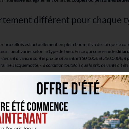
tement différent pour chaque t
er bruxellois est actuellement en plein boum, il va de soi que le 
eurs peut varier selon le type de bien. En ce qui concerne le
délai 
rtement à vendre dont le prix se situe entre 150.000€ et 350.000€, il 
oraline Jacquemotte,
« à condition toutefois que le prix de vente ait é
appartements une chambre
s petits biens comme les studios et les appartements une chambre se vend
aire, voire à un prix supérieur »
, nous confie Coraline Jacquemotte.
st si élevée pour ces biens que les offres sont désormais remises à
site.
« Il n’y a
plus de négociation possible
; ceux qui obtiennent le bien 
ne belle opportunité. »