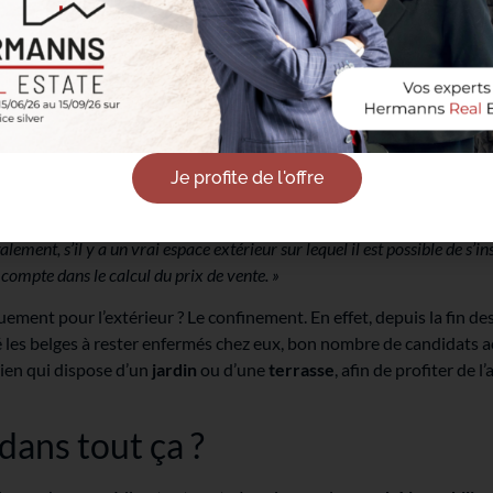
gagnant : l’extérieur
re qui ajoute une véritable plus-value aux biens, c’est
l’espace ext
e important pour les acheteurs, et cela peut même devenir un point négat
osent pas. Si le bien est une maison, il faudra impérativement une cour ou
e.
Je profite de l'offre
ui proposent un
espace extérieur
se vendent très rapidement.
« Si 
sède une terrasse et l’autre pas, le premier se vendra plus cher et plus 
ement, s’il y a un vrai espace extérieur sur lequel il est possible de s’ins
n compte dans le calcul du prix de vente. »
uement pour l’extérieur ? Le confinement. En effet, depuis la fin de
gé les belges à rester enfermés chez eux, bon nombre de candidats 
en qui dispose d’un
jardin
ou d’une
terrasse
, afin de profiter de l
 dans tout ça ?