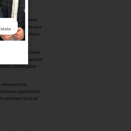
érieur
.
« La terrasse
if lors des visites pour
 un jardin »
, explique
on compare deux biens
rapidement que le second.
taller, c’est un point
s mesures très
acheteurs souhaitent
’air extérieur tout en