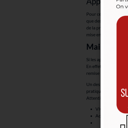
Appartement
Pour ces biens, le co
que des
secondes vis
de la première journée
mise en vente et la ré
Maisons ju
Si les appartements s
En effet, pour les m
remise rapidement apr
Un des points qui po
pratiqué en Région br
Attention toutefois, 
Vivre minimum 5 
Acheter un bien 