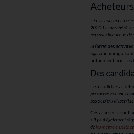
Acheteurs 
« En ce qui concerne l
2020. Le marché s’est e
nouveau beaucoup de d
Si l’arrêt des activi
également important 
notamment pour les b
Des candida
Les candidats achete
personnes qui nous cont
pas de biens disponible
Ces acheteurs sont p
« Il peut également s’a
de
les mettre ensuite e
de la population la p