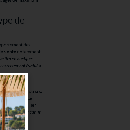
ype de
comportement des
de vente
notamment,
partira en quelques
té correctement évalué »
.
ent très vite et au prix
 La
concurrence
 l’agent immobilier
ne discutent pas car ils