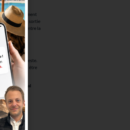
à
 effet régulièrement
es d’achat à la sortie
n court délai entre la
efois pas en reste.
ur
, l’offre devra être
battement fiscal
 des 500.000€.
icier :