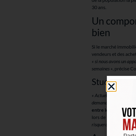
30 ans.
Un compor
bien
Si le marché immobili
vendeurs et des achet
« si nous avons un appa
semaines »
, précise C
Studios et 
« Actuellement, les plu
demandé par le propriét
entre les acheteurs
e
lors de la première vi
risqueraient de rater u