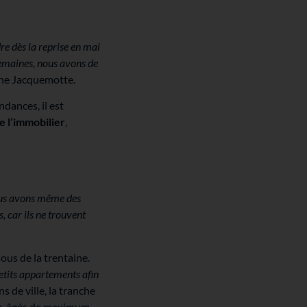
e dès la reprise en mai
semaines, nous avons de
ine Jacquemotte.
dances, il est
e l’immobilier
,
us avons même des
 car ils ne trouvent
ous de la trentaine.
petits appartements afin
 de ville, la tranche
s
, âgés de maximum