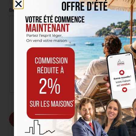
Bericht
Ik heb het
privacybeleid
gelezen en ga ermee
akkoord.