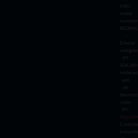
KBO
onder
nummer
BE0844.
–
Erkend
vastgoe
IPI
506.280
onderw
aan
de
deontol
code
IPI:
http://w
Control
instantie