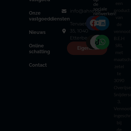
een
de
sociale
product
info@ahre.be
Onze
netwerken!
van
vastgoeddiensten
Tervaetestraat
de
35, 1040
vennoot
Nieuws
Etterbeek
B.E.H
SRL
Online
Eigenaar
schatting
met
maatsch
Contact
zetel
te
3090
Overijse
Snijders
3.
Vennoot
ingesch
bij
de