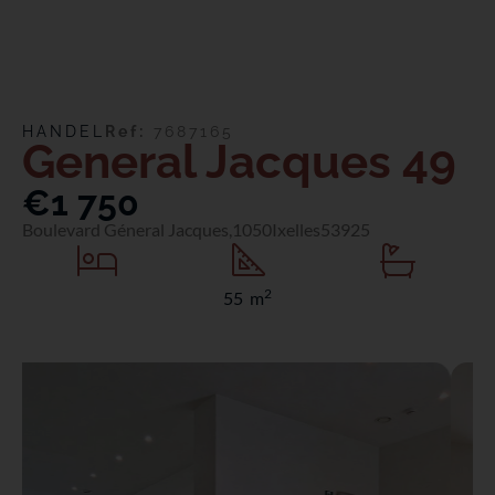
HANDEL
Ref:
7687165
General Jacques 49
€1 750
Boulevard Géneral Jacques,
1050
Ixelles
53925
2
55 m