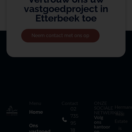
vastgoedproject in
Etterbeek toe
Neem contact met ons op
Menu
Contact
ONZE
Herman
SOCIALE
02
Home
NETWERKEN
Real
735
Volg
Estate
ons
95
Ons
kantoor
is
18
op
vastgoed