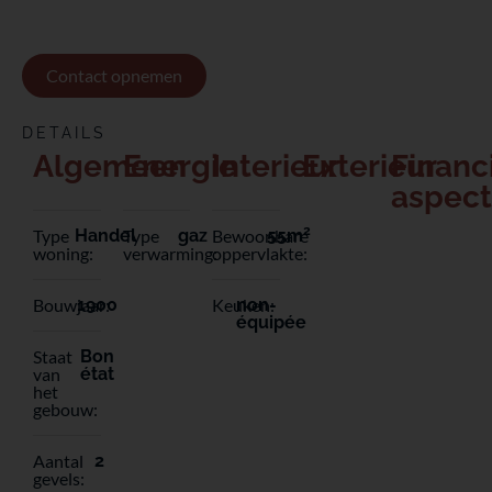
Contact opnemen
DETAILS
Algemeen
Energie
Interieur
Exterieur
Financ
aspec
2
Type
Handel
Type
gaz
Bewoonbare
55m
woning:
verwarming:
oppervlakte:
Bouwjaar:
1900
Keuken:
non-
équipée
Staat
Bon
van
état
het
gebouw:
Aantal
2
gevels: