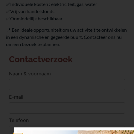
✅Individuele kosten : elektriciteit, gas, water
✅Vrij van handelsfonds
✅Onmiddellijk beschikbaar
📍 Een ideale opportuniteit om uw activiteit te ontwikkelen
in een dynamische en gegeerde buurt. Contacteer ons nu
om een bezoek te plannen.
Contactverzoek
Naam & voornaam
E-mail
Telefoon