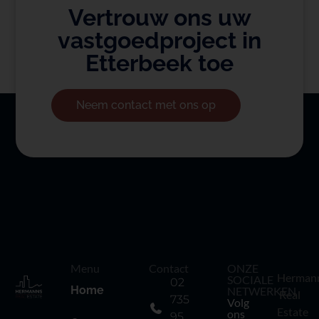
Vertrouw ons uw
vastgoedproject in
Etterbeek toe
Neem contact met ons op
Menu
Contact
ONZE
Herman
SOCIALE
02
Home
NETWERKEN
Real
735
Volg
Estate
ons
95