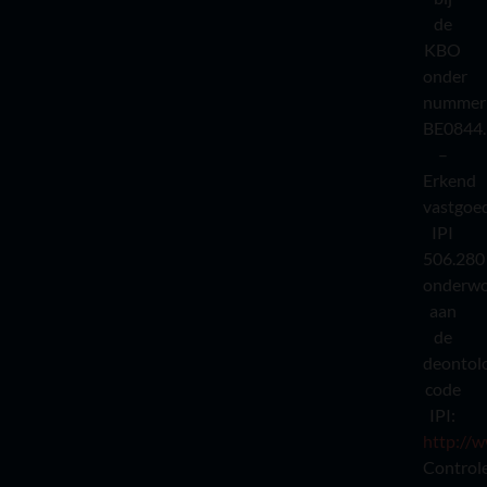
de
KBO
onder
nummer
BE0844.
–
Erkend
vastgoe
IPI
506.280
onderw
aan
de
deontol
code
IPI:
http://w
Control