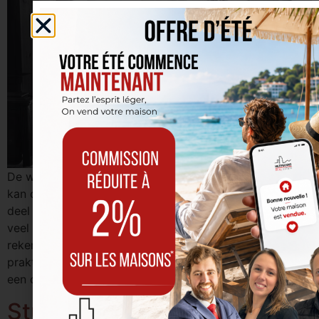
De winter is een periode waarin de energierekening snel
kan oplopen, vooral omdat verwarming een aanzienlijk
deel van ons energieverbruik uitmaakt. Er zijn echter
veel manieren om uw verbruik te verminderen en op uw
rekening te besparen. In dit artikel geven we u
praktische tips en trucs om te besparen en tegelijkertijd
een optimaal thermisch […]
Studentenhuisvesting in