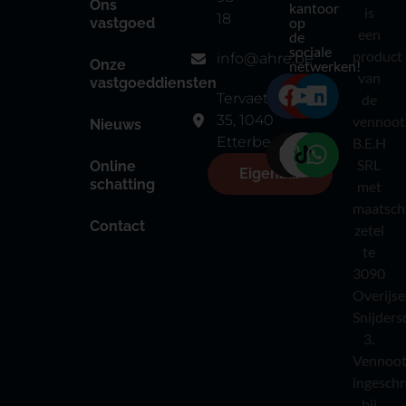
Ons
kantoor
is
18
op
vastgoed
een
de
sociale
product
info@ahre.be
Onze
netwerken!
van
vastgoeddiensten
Tervaetestraat
de
35, 1040
vennoot
Nieuws
Etterbeek
B.E.H
SRL
Online
Eigenaar
schatting
met
maatsch
Contact
zetel
te
3090
Overijse
Snijders
3.
Vennoot
ingesch
bij