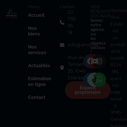
Menu
Contact
NOS
Herman
RÉSEAUX
02
Accueil
SOCIAUX
Real
735
Suivez
Estate
notre
95
Nos
agence
est
18
sur
biens
un
les
réseaux
produit
info@ahre.be
Nos
sociaux
de la
!
services
Rue de
société
Tervaete
B.E.H
Actualités
35, 1040
SRL
Etterbeek
ayant
Estimation
en ligne
son
Espace
siège
propriétaire
Contact
social
à
3090
Overijse
Snijders