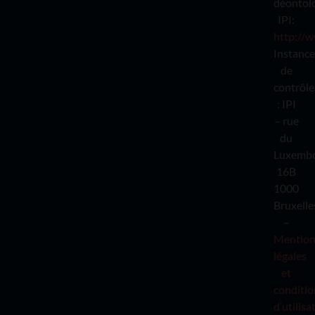
déontol
IPI:
http://w
Instance
de
contrôle
: IPI
– rue
du
Luxemb
16B
1000
Bruxelle
–
Mention
légales
et
conditio
d’utilisa