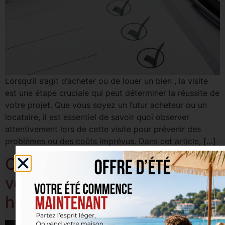
Lorsqu’il s’agit d’acheter ou de louer un bien , la visite
est une étape cruciale qui peut déterminer la réussite de
votre projet. Que vous soyez un futur acheteur ou un
locataire, il est essentiel de savoir quoi observer
attentivement lors de cette visite pour prévenir des
problèmes ou des coûts imprévus. Dans cet article, […]
Comment économiser sur
vos factures d’énergie cet
hiver ?