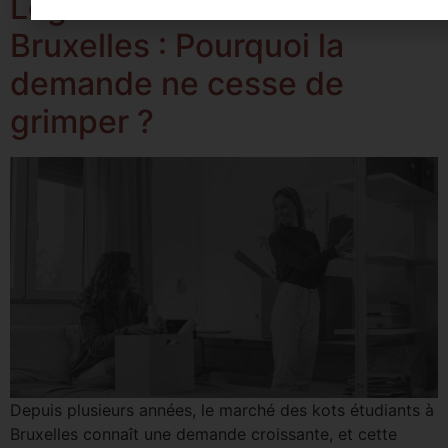
Logement étudiant à
Bruxelles : Pourquoi la
demande ne cesse de
grimper ?
Depuis plusieurs années, le marché des kots étudiants à
Bruxelles connaît une demande croissante, et cette