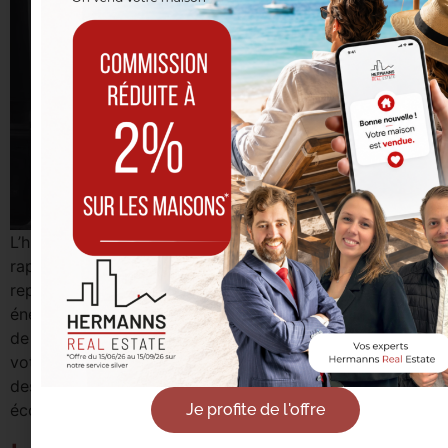
L’hiver est une période où les factures d’énergie peuvent
rapidement grimper, surtout avec le chauffage qui
représente une part importante de notre consommation
énergétique. Cependant, il existe de nombreuses façons
de réduire votre consommation et d’économiser sur
votre facture. Dans cet article, nous vous proposons
des conseils pratiques et des astuces pour réaliser des
Je profite de l'offre
économies tout en […]