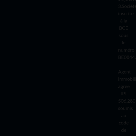
3.Sociét
inscrite
à la
BCE
sous
le
numéro
BE0844.
–
Agent
immobil
agréé
IPI
506.280
soumis
au
code
de