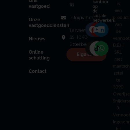
Ons
kantoor
is
18
op
vastgoed
een
de
sociale
product
info@ahre.be
Onze
netwerken!
van
vastgoeddiensten
Tervaetestraat
de
35, 1040
vennoot
Nieuws
Etterbeek
B.E.H
SRL
Online
Eigenaar
schatting
met
maatsch
Contact
zetel
te
3090
Overijse
Snijders
3.
Vennoot
ingesch
bij