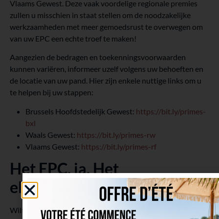
Vlaams Gewest. Deze vaak voordelige regionale premies
zullen u misschien in staat stellen om de noodzakelijke
werkzaamheden met meer gemoedsrust te overwegen om
van uw EPC een echte troef te maken!
Aangezien de bedragen en toekenningsvoorwaarden
kunnen variëren, informeer uzelf volgens uw behoeften en
de locatie van uw pand. Hier zijn enkele nuttige links om u
te helpen bij uw stappen:
Brussels Hoofdstedelijk Gewest:
https://bit.ly/primes-
bxl
Waals Gewest:
https://bit.ly/primes-rw
Vlaams Gewest:
https://bit.ly/primes-rf
Het EPC, ja. Het
elektriciteitscertificaat ook!
Wilt u alle kansen aan uw kant hebben om uw pand zo snel