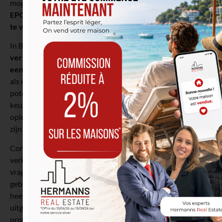
mogelijk te verkopen?
Naast het optimaliseren van uw
EPC, raden we u ook aan om de elektrische certificering
te verkrijgen.
In België
moet een niet-reglementair elektrisch netwerk
verplicht in overeenstemming worden gebracht binnen
een termijn van maximaal 18 maanden na aankoop.
Net
als een efficiënt EPC zal een conforme elektrische installatie
potentiële kopers geruststellen en hen sterken in hun
keuze. Een besparing op werkzaamheden die soms kan
oplopen tot 7.500€ zal voor velen inderdaad een voordeel
zijn dat niet over het hoofd mag worden gezien…
Concluderend, als u overweegt uw onroerend goed te
verkopen, vergeet dan niet om uw energie-audits aan te
vragen om het EPC en de elektrische certificering van uw
gebouw te verkrijgen. Ten slotte, als u al een EPC-certificaat
heeft maar sindsdien isolatiewerkzaamheden heeft
uitgevoerd, raden we u aan het te laten actualiseren om te
profiteren van een meer verkoopbare energieclassificatie.