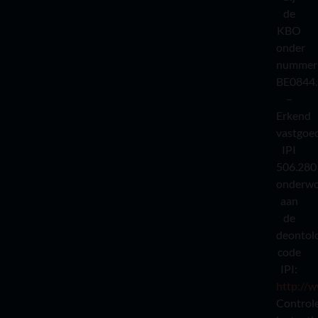
de
KBO
onder
nummer
BE0844.
–
Erkend
vastgoe
IPI
506.280
onderw
aan
de
deontol
code
IPI:
http://w
Control