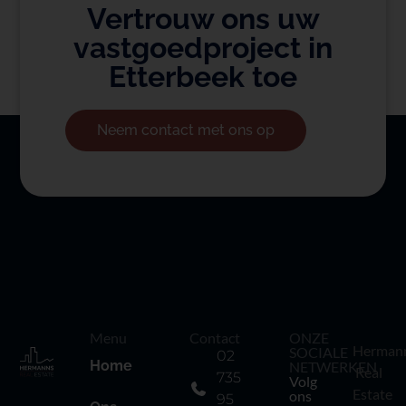
Vertrouw ons uw
vastgoedproject in
Etterbeek toe
Neem contact met ons op
Menu
Contact
ONZE
Herman
SOCIALE
02
Home
NETWERKEN
Real
735
Volg
Estate
ons
95