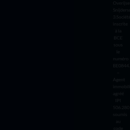
Overijse
Snijders
3.Sociét
inscrite
à la
BCE
sous
le
numéro
BE0844.
–
Agent
immobil
agréé
IPI
506.280
soumis
au
code