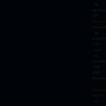
de
déontol
IPI:
http://w
Instance
de
contrôle
: IPI
– rue
du
Luxemb
16B
1000
Bruxelle
–
Mention
légales
et