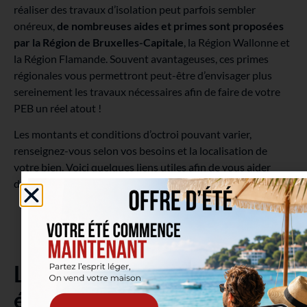
réaliser des travaux d’isolation peut parfois sembler
onéreux,
de nombreuses aides et primes sont proposées
par la Région de Bruxelles-Capitale
, la Région Wallonne et
la Région Flamande. Souvent avantageuses, ces primes
régionales vous permettront peut-être d’envisager plus
sereinement les travaux nécessaires afin de faire de votre
PEB un réel atout !
Les montants et conditions d’octroi pouvant varier,
renseignez-vous selon vos besoins et la localisation de
votre bien. Voici quelques liens utiles afin de vous aider
dans vos démarches :
Région Bruxelles-Capitale :
https://bit.ly/primes-bxl
Région Walonne :
https://bit.ly/primes-rw
Région Flammande :
https://bit.ly/primes-rf
Le PEB, oui. Le certificat
électrique aussi !