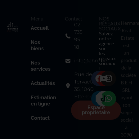
Menu
Contact
NOS
Herman
RÉSEAUX
02
Accueil
SOCIAUX
Real
735
Suivez
Estate
notre
95
Nos
agence
est
18
sur
biens
un
les
réseaux
produit
info@ahre.be
Nos
sociaux
de la
!
services
Rue de
société
Tervaete
B.E.H
Actualités
35, 1040
SRL
Etterbeek
ayant
Estimation
en ligne
son
Espace
siège
propriétaire
Contact
social
à
3090