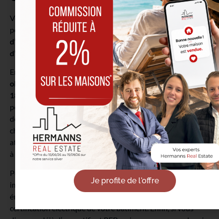
Vous souhaitez mettre toutes les chances de votre côté
pour vendre votre bien dans les meilleurs délais ?
En plus
d’optimiser votre PEB, nous vous conseillons également
d’obtenir la certification électrique.
En Belgique,
un réseau électrique non réglementaire doit
obligatoirement être mis en conformité dans un délai de
18 mois maximum après l’achat.
Au même titre qu’un PEB
performant, une installation électrique conforme rassurera
donc les acquéreurs potentiels et les confortera dans leur
choix. En effet, une économie de travaux pouvant parfois
atteindre 7.500€ consistera pour beaucoup en un avantage
à ne pas négliger…
Pour conclure, si vous envisagez de vendre votre bien
Je profite de l'offre
immobilier, n’oubliez pas de commander vos audits
énergétiques en vue d’obtenir le PEB ainsi que la
certification électrique de votre bâtiment. Enfin, si vous