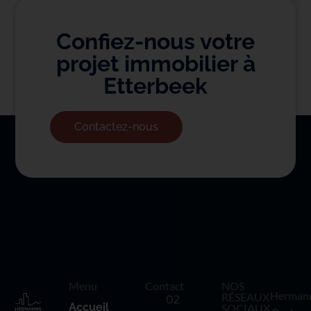
Confiez-nous votre
projet immobilier à
Etterbeek
Contactez-nous
Menu
Contact
NOS
Herman
RÉSEAUX
02
Accueil
SOCIAUX