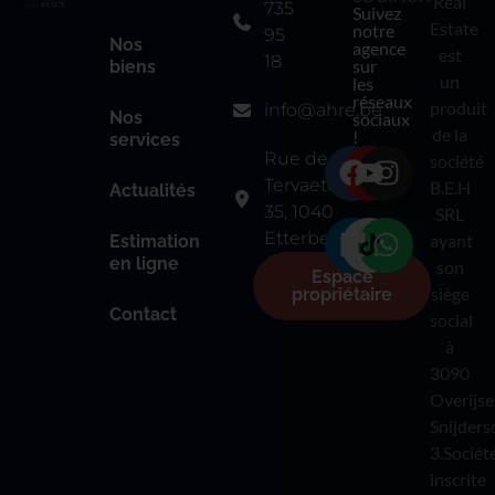
Real
735
Suivez
Estate
notre
95
Nos
agence
est
18
sur
biens
un
les
réseaux
produit
info@ahre.be
Nos
sociaux
de la
!
services
Rue de
société
Tervaete
B.E.H
Actualités
35, 1040
SRL
Etterbeek
ayant
Estimation
en ligne
son
Espace
siège
propriétaire
Contact
social
à
3090
Overijse
Snijders
3.Sociét
inscrite