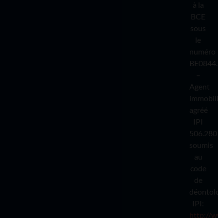
à la
BCE
sous
le
numéro
BE0844.
–
Agent
immobil
agréé
IPI
506.280
soumis
au
code
de
déontol
IPI:
http://w