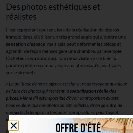
Des photos esthétiques et
réalistes
Il est cependant courant, lors de la réalisation de photos
immobilières, d’utiliser un très grand angle qui ajoutera une
sensation d’espace
, mais cela peut déformer les pièces et
agrandir de façon mensongère une chambre, par exemple.
L’acheteur sera donc déçu lors de sa visite, car le bien lui
paraitra petit en comparaison aux photos qu’il avait vues
sur le site web.
« La politique de notre agence est claire : nous essayons au mieux
de faire des photos qui recréent la
spatialisation réelle des
pièces
. Même s’il est impossible d’avoir la proportion exacte,
nous voulons que nos photos soient réalistes, sinon ça entraine
une perte de temps à la fois pour le propriétaire, pour l’agent
immobilier et pour l’acheteur. »
Certificat de luminosité pour