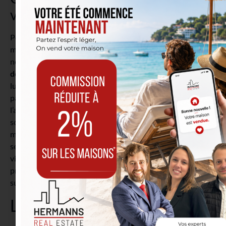
votre bien
Pour permettre aux propriétaires de vendre leur bien,
même lorsque les jours sont plus courts et plus sombres,
nous utilisons désormais le
Certificat d’ensoleillement et
de luminosité
. Il permet de calculer la durée moyenne de
luminosité et d’ensoleillement dans le bien, sur l’année et
par saison. L’agent immobilier peut donc expliquer à
l’acheteur que, même si lors de sa visite il faisait plutôt
sombre, l’appartement est ensoleillé et lumineux en
moyenne 8h30 par jour, par exemple. La durée est calculée
selon l’exposition du bien, s’il dispose de grandes baies
vitrées, d’une vue dégagée, etc. ou si au contraire, il est
proche d’autres bâtiments, avec des fenêtres de petite
superficie, etc.
Les plans