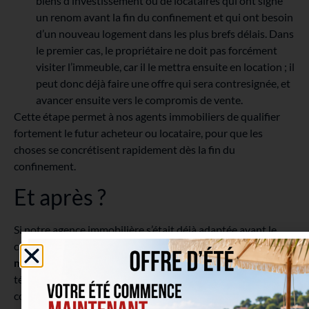
biens d’investissement ou de locataires qui ont signé
un renom avant la fin du confinement et qui ont besoin
d’un nouveau logement dans les plus brefs délais. Dans
le premier cas, le propriétaire ne doit pas forcément
visiter l’immeuble, car il le mettra ensuite en location ; il
peut donc déjà faire une offre qui sera contresignée, et
avancer ensuite vers le compromis de vente.
Cette étape permet à nos agents immobiliers de qualifier
fortement le futur acheteur ou locataire, pour que les
choses se concrétisent rapidement dès la fin du
confinement.
Et après ?
Si notre agence immobilière s’était déjà adaptée avant le
confinement total, notamment en mettant en place des
mesures de distanciation sociale
lors des visites et le
télétravail pour nos agents immobiliers, nous allons
continuer à travailler avec ces adaptations une fois le