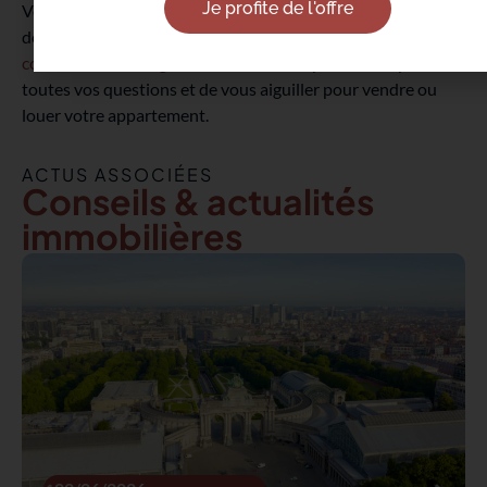
Je profite de l'offre
Vous avez des questions concernant la vente ou la location
de votre bien en cette période si spécifique ? N’hésitez pas à
contacter nos délégués
, ils se feront un plaisir de répondre à
toutes vos questions et de vous aiguiller pour vendre ou
louer votre appartement.
ACTUS ASSOCIÉES
Conseils & actualités
immobilières