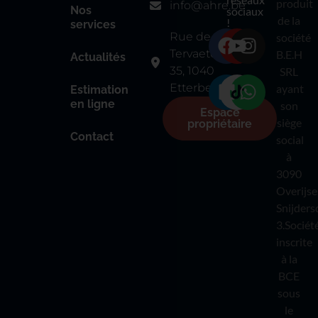
produit
info@ahre.be
Nos
sociaux
de la
!
services
Rue de
société
Tervaete
B.E.H
Actualités
35, 1040
SRL
Etterbeek
ayant
Estimation
en ligne
son
Espace
siège
propriétaire
Contact
social
à
3090
Overijse
Snijders
3.Sociét
inscrite
à la
BCE
sous
le