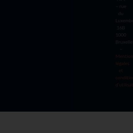
– rue
du
Luxemb
16B
1000
Bruxelle
–
Mention
légales
et
conditio
d’utilisa