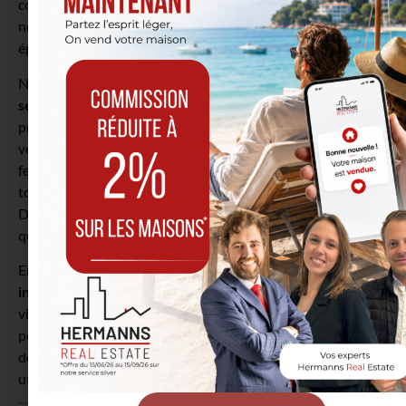
confinement terminé. Cela permettra peut-être d’éviter, à
notre échelle, l’apparition d’une deuxième vague
épidémique.
Nous suivrons évidemment les
recommandations pour le
secteur immobilier
en ce qui concerne les visites, afin de
protéger nos clients, les délégués et les propriétaires
vendeurs du bien ou les locataires de celui-ci. Les visites se
feront par deux personnes maximum, il sera interdit de
toucher des objets, les armoires et les poignées de portes.
Des masques seront également mis à disposition des clients
qui visitent les lieux.
Enfin, nous continuerons à réaliser des
entretiens
individuels préalables
avec les personnes qui souhaitent
visiter l’appartement ou la maison en vente. Cela nous
permettra de vérifier que le bien répond à tous les critères
de recherche de l’acheteur. La visite virtuelle sera également
utilisée dans ce but.