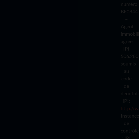
numéro
BE0844.
–
Agent
immobil
agréé
IPI
506.280
soumis
au
code
de
déontol
IPI:
http://w
Instance
de
contrôle
: IPI