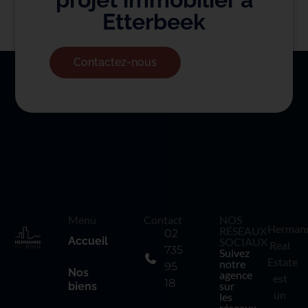
Etterbeek
Contactez-nous
Menu
Contact
NOS
Herman
RÉSEAUX
02
Accueil
SOCIAUX
Real
735
Suivez
Estate
notre
95
Nos
agence
est
18
sur
biens
un
les
réseaux