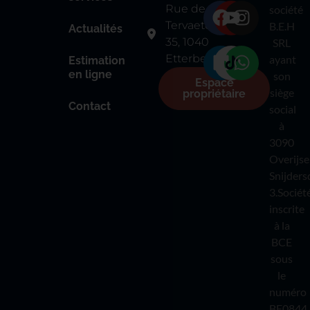
Rue de
société
Tervaete
B.E.H
Actualités
35, 1040
SRL
Etterbeek
ayant
Estimation
en ligne
son
Espace
siège
propriétaire
Contact
social
à
3090
Overijse
Snijders
3.Sociét
inscrite
à la
BCE
sous
le
numéro
BE0844.