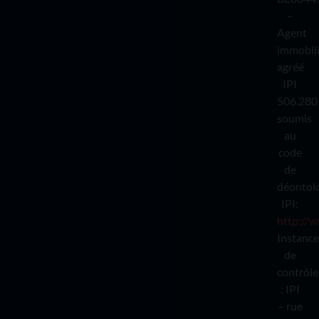
–
Agent
immobil
agréé
IPI
506.280
soumis
au
code
de
déontol
IPI:
http://w
Instance
de
contrôle
: IPI
– rue