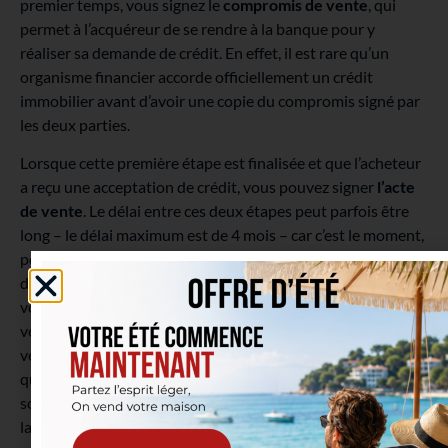
premier temps, vous signez le
compromis de vente
, qui
permet à l’acquéreur de se rendre à la banque pour y
réaliser sa demande de crédit. En effet, il est rare qu’un
organisme financier accorde officiellement un crédit
immobilier avant d’avoir une copie du compromis signé par
les deux parties.
Lorsque cette première étape est finalisée et que l’acheteur
a reçu une acceptation de crédit, vous pouvez signer
l’acte
de vente
. Le délai entre ces deux étapes peut parfois être
long – le délai maximum est de 4 mois – car c’est le moment,
pour le notaire, de réaliser les différentes recherches
d’hypothèques au nom du propriétaire vendeur, c’est-à-dire
vous. Lors d’une vente immobilière, le notaire doit en effet
vérifier qu’il n’y a pas d’hypothèque en cours sur le bien
vendu, mais aussi que vous n’avez pas de dettes ouvertes,
qu’elles soient administratives (impôts ou cotisations
sociales impayées) ou privées (toutes dettes répertoriées à
la Banque Nationale de Belgique).