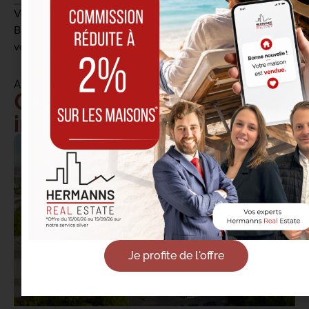
Vous projetez de vendre votre bien à Etterbeek ou
Bruxelles ? Nos
agents immobiliers
sont disponibles pour
vous accompagner.
ACTUS ASSOCIÉES
Conseils & actualités
immobilières
Je profite de l'offre
02/06/2026