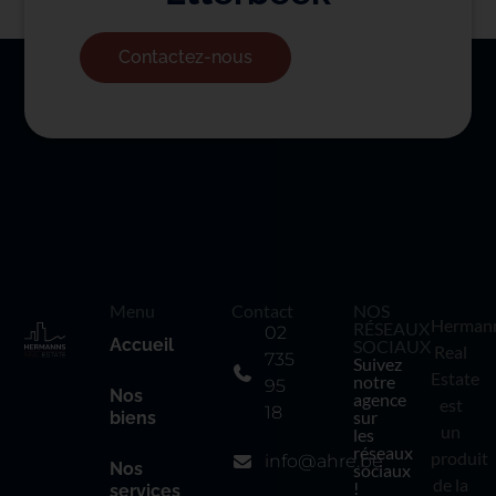
Contactez-nous
Menu
Contact
NOS
Herman
RÉSEAUX
02
Accueil
SOCIAUX
Real
735
Suivez
Estate
notre
95
Nos
agence
est
18
sur
biens
un
les
réseaux
produit
info@ahre.be
Nos
sociaux
de la
!
services