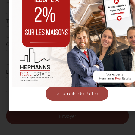
Téléphone *
CV *
Letter de motivation *
Je profite de l'offre
J’ai lu et j’accepte la
politique de confidentialité
.