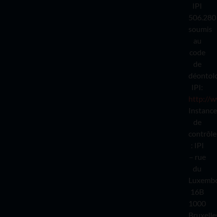
IPI
506.280
soumis
au
code
de
déontol
IPI:
http://w
Instance
de
contrôle
: IPI
– rue
du
Luxemb
16B
1000
Bruxelle