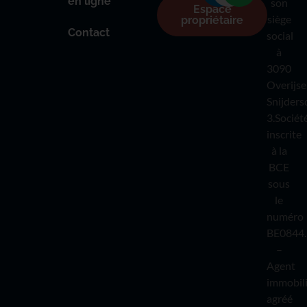
en ligne
son
Espace
siège
propriétaire
Contact
social
à
3090
Overijse
Snijders
3.Sociét
inscrite
à la
BCE
sous
le
numéro
BE0844.
–
Agent
immobil
agréé