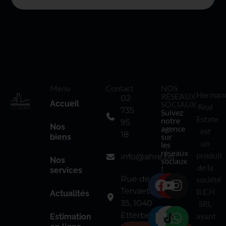
Menu
Contact
NOS
Herman
RÉSEAUX
02
Accueil
SOCIAUX
Real
735
Suivez
Estate
notre
95
Nos
agence
est
18
sur
biens
un
les
réseaux
produit
info@ahre.be
Nos
sociaux
de la
!
services
Rue de
société
Tervaete
B.E.H
Actualités
35, 1040
SRL
Etterbeek
ayant
Estimation