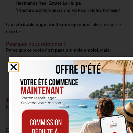
Hermanns Real Estate La Hulpe
(structure distincte de Hermanns Real Estate Etterbeek)
Une
véritable opportunité entrepreneuriale
, rare sur le
marché.
Pourquoi nous rejoindre ?
Parce que ce poste n’est
pas un simple emploi
, mais :
un
projet de vie professionnelle
,
une
aventure entrepreneuriale accompagnée
,
l’opportunité de
construire quelque chose de grand
,
durable et reconnu.
Formulaire pour postuler
Nom *
Email *